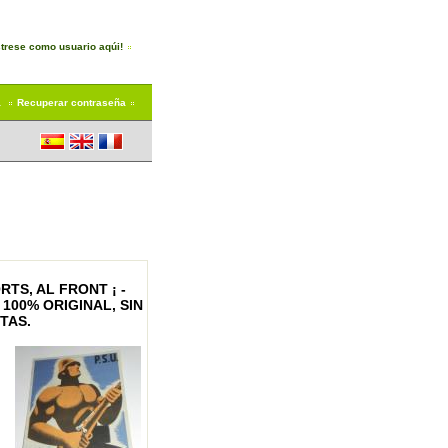
trese como usuario aqúi!
a
Recuperar contraseña
RTS, AL FRONT ¡ -
100% ORIGINAL, SIN
TAS.