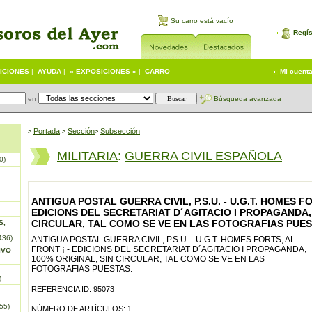
Su carro está vacío
Regís
ICIONES
|
AYUDA
|
« EXPOSICIONES »
|
CARRO
Mi cuent
en
Búsqueda avanzada
Portada
S
ección
Subsección
>
>
>
MILITARIA
:
GUERRA CIVIL ESPAÑOLA
0)
ANTIGUA POSTAL GUERRA CIVIL, P.S.U. - U.G.T. HOMES FO
EDICIONS DEL SECRETARIAT D´AGITACIO I PROPAGANDA, 
CIRCULAR, TAL COMO SE VE EN LAS FOTOGRAFIAS PUES
S,
436)
ANTIGUA POSTAL GUERRA CIVIL, P.S.U. - U.G.T. HOMES FORTS, AL
FRONT ¡ - EDICIONS DEL SECRETARIAT D´AGITACIO I PROPAGANDA,
IVO
100% ORIGINAL, SIN CIRCULAR, TAL COMO SE VE EN LAS
FOTOGRAFIAS PUESTAS.
)
REFERENCIA ID: 95073
55)
NÚMERO DE ARTÍCULOS: 1