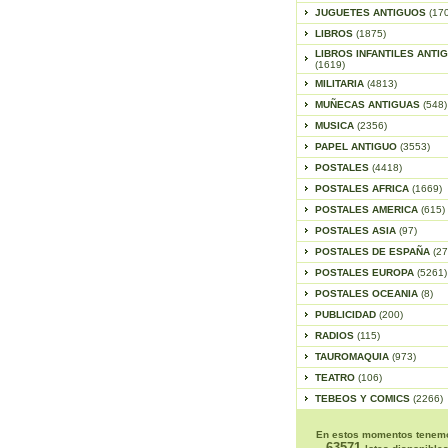
JUGUETES ANTIGUOS
(17
LIBROS
(1875)
LIBROS INFANTILES ANTI
(1619)
MILITARIA
(4813)
MUÑECAS ANTIGUAS
(548)
MUSICA
(2356)
PAPEL ANTIGUO
(3553)
POSTALES
(4418)
POSTALES AFRICA
(1669)
POSTALES AMERICA
(615)
POSTALES ASIA
(97)
POSTALES DE ESPAÑA
(27
POSTALES EUROPA
(5261)
POSTALES OCEANIA
(8)
PUBLICIDAD
(200)
RADIOS
(115)
TAUROMAQUIA
(973)
TEATRO
(106)
TEBEOS Y COMICS
(2266)
En estos momentos tenem
63571