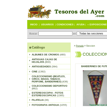
INICIO
|
USUARIOS
|
CONDICIONES
|
AYUDA
|
« EXPOSICIONE
Buscar
en
Seccion
>
Portada
>
Catálogo
COLECCIO
ALBUMES DE CROMOS
(480)
ANTIGUAS CAJAS DE
HOJALATA
(800)
BANDERINES DE FUT
ANTIGUEDADES
(394)
CINE
(1392)
COLECCIONISMO (BEATLES,
CIRCO, MAGIA, TABACO,
PERFUME, BANDERINES)
(436)
COLECCIONISMO DEPORTIVO
(862)
ESTEREOSCOPIA - FOTOS
ESTEREOSCOPICAS
(1385)
FILATELIA
(36)
FOTOGRAFIA ANTIGUA
(1055)