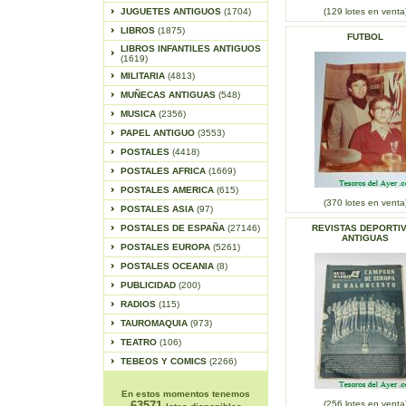
JUGUETES ANTIGUOS
(1704)
(129 lotes en venta
LIBROS
(1875)
FUTBOL
LIBROS INFANTILES ANTIGUOS
(1619)
MILITARIA
(4813)
MUÑECAS ANTIGUAS
(548)
MUSICA
(2356)
PAPEL ANTIGUO
(3553)
POSTALES
(4418)
POSTALES AFRICA
(1669)
POSTALES AMERICA
(615)
(370 lotes en venta
POSTALES ASIA
(97)
POSTALES DE ESPAÑA
(27146)
REVISTAS DEPORTI
ANTIGUAS
POSTALES EUROPA
(5261)
POSTALES OCEANIA
(8)
PUBLICIDAD
(200)
RADIOS
(115)
TAUROMAQUIA
(973)
TEATRO
(106)
TEBEOS Y COMICS
(2266)
En estos momentos tenemos
63571
(256 lotes en venta