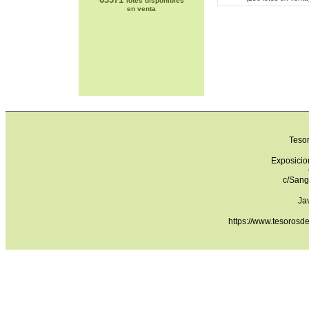
lotes disponibles
en venta
Teso
Exposicio
c/Sang
Ja
https://www.tesorosd