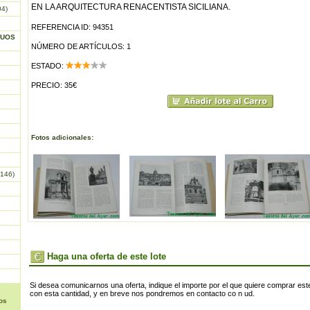
EN LA ARQUITECTURA RENACENTISTA SICILIANA.
04)
REFERENCIA ID: 94351
GUOS
NÚMERO DE ARTÍCULOS: 1
ESTADO:
PRECIO: 35€
Fotos adicionales:
146)
Haga una oferta de este lote
Si desea comunicarnos una oferta, indique el importe por el que quiere comprar este
con esta cantidad, y en breve nos pondremos en contacto co n ud.
os