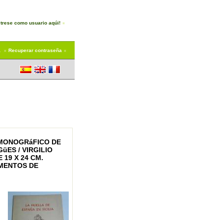
trese como usuario aqúi!
a
Recuperar contraseña
) MONOGRáFICO DE
üES / VIRGILIO
 19 X 24 CM.
UMENTOS DE