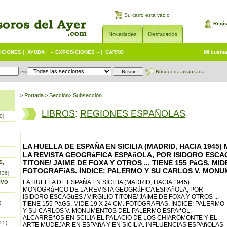
Su carro está vacío
Regís
ICIONES
|
AYUDA
|
« EXPOSICIONES »
|
CARRO
Mi cuent
en
Búsqueda avanzada
Portada
S
ección
Subsección
>
>
>
LIBROS
:
REGIONES ESPAÑOLAS
0)
LA HUELLA DE ESPAÑA EN SICILIA (MADRID, HACIA 1945
LA REVISTA GEOGRáFICA ESPAñOLA, POR ISIDORO ESCAG
TITONE/ JAIME DE FOXA Y OTROS ... TIENE 155 PáGS. MIDE
S,
FOTOGRAFíAS. ÍNDICE: PALERMO Y SU CARLOS V. MON
436)
LA HUELLA DE ESPAÑA EN SICILIA (MADRID, HACIA 1945)
IVO
MONOGRáFICO DE LA REVISTA GEOGRáFICA ESPAñOLA, POR
ISIDORO ESCAGüES / VIRGILIO TITONE/ JAIME DE FOXA Y OTROS ...
)
TIENE 155 PáGS. MIDE 19 X 24 CM. FOTOGRAFíAS. ÍNDICE: PALERMO
Y SU CARLOS V. MONUMENTOS DEL PALERMO ESPAñOL.
ALCARREñOS EN SCILIA.EL PALACIO DE LOS CHIAROMONTE Y EL
55)
ARTE MUDEJAR EN ESPAñA Y EN SICILIA. INFLUENCIAS ESPAñOLAS