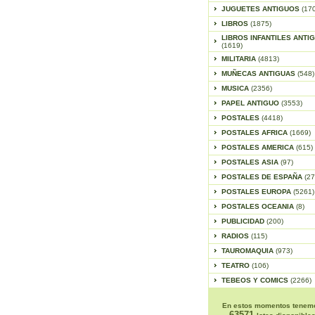
JUGUETES ANTIGUOS
(17
LIBROS
(1875)
LIBROS INFANTILES ANTI
(1619)
MILITARIA
(4813)
MUÑECAS ANTIGUAS
(548)
MUSICA
(2356)
PAPEL ANTIGUO
(3553)
POSTALES
(4418)
POSTALES AFRICA
(1669)
POSTALES AMERICA
(615)
POSTALES ASIA
(97)
POSTALES DE ESPAÑA
(27
POSTALES EUROPA
(5261)
POSTALES OCEANIA
(8)
PUBLICIDAD
(200)
RADIOS
(115)
TAUROMAQUIA
(973)
TEATRO
(106)
TEBEOS Y COMICS
(2266)
En estos momentos tenem
63571