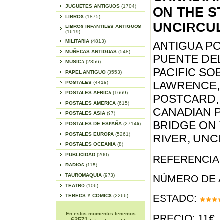
JUGUETES ANTIGUOS
(1704)
ON THE S
LIBROS
(1875)
UNCIRCU
LIBROS INFANTILES ANTIGUOS
(1619)
MILITARIA
(4813)
ANTIGUA PO
MUÑECAS ANTIGUAS
(548)
PUENTE DE
MUSICA
(2356)
PACIFIC SO
PAPEL ANTIGUO
(3553)
LAWRENCE, 
POSTALES
(4418)
POSTALES AFRICA
(1669)
POSTCARD,
POSTALES AMERICA
(615)
CANADIAN P
POSTALES ASIA
(97)
BRIDGE ON
POSTALES DE ESPAÑA
(27146)
POSTALES EUROPA
(5261)
RIVER, UN
POSTALES OCEANIA
(8)
PUBLICIDAD
(200)
REFERENCIA 
RADIOS
(115)
TAUROMAQUIA
(973)
NÚMERO DE 
TEATRO
(106)
ESTADO:
TEBEOS Y COMICS
(2266)
En estos momentos tenemos
PRECIO: 11€
63571