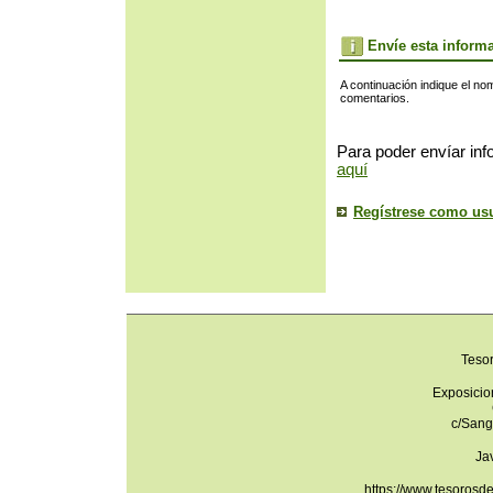
Envíe esta inform
A continuación indique el no
comentarios.
Para poder envíar inf
aquí
Regístrese como us
Teso
Exposicio
c/Sang
Ja
https://www.tesorosd