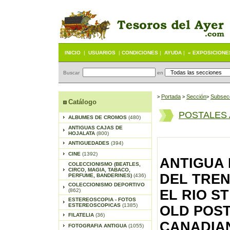
INICIO
|
USUARIOS
|
CONDICIONES
|
AYUDA
|
« EXPOSICIONE
Buscar
en
Portada
S
ección
Subsec
>
>
>
Catálogo
POSTALES
ALBUMES DE CROMOS
(480)
ANTIGUAS CAJAS DE
HOJALATA
(800)
ANTIGUEDADES
(394)
CINE
(1392)
ANTIGUA 
COLECCIONISMO (BEATLES,
CIRCO, MAGIA, TABACO,
DEL TREN
PERFUME, BANDERINES)
(436)
COLECCIONISMO DEPORTIVO
(862)
EL RIO S
ESTEREOSCOPIA - FOTOS
ESTEREOSCOPICAS
(1385)
OLD POS
FILATELIA
(36)
CANADIAN
FOTOGRAFIA ANTIGUA
(1055)