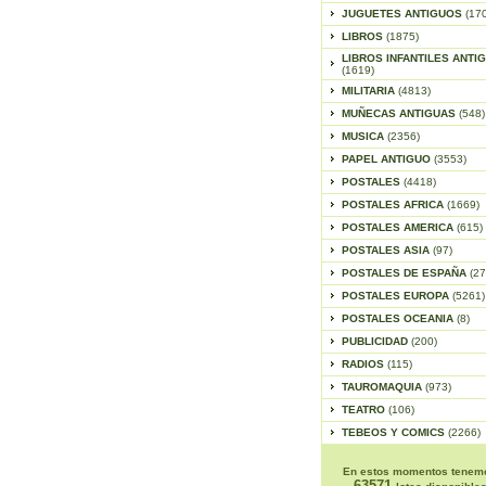
JUGUETES ANTIGUOS
(17
LIBROS
(1875)
LIBROS INFANTILES ANTI
(1619)
MILITARIA
(4813)
MUÑECAS ANTIGUAS
(548)
MUSICA
(2356)
PAPEL ANTIGUO
(3553)
POSTALES
(4418)
POSTALES AFRICA
(1669)
POSTALES AMERICA
(615)
POSTALES ASIA
(97)
POSTALES DE ESPAÑA
(27
POSTALES EUROPA
(5261)
POSTALES OCEANIA
(8)
PUBLICIDAD
(200)
RADIOS
(115)
TAUROMAQUIA
(973)
TEATRO
(106)
TEBEOS Y COMICS
(2266)
En estos momentos tenem
63571