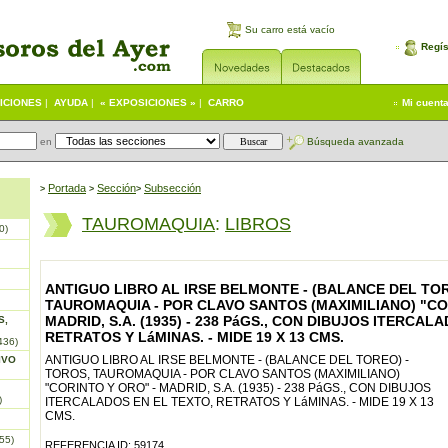
Su carro está vacío
Regís
ICIONES
|
AYUDA
|
« EXPOSICIONES »
|
CARRO
Mi cuent
en
Búsqueda avanzada
Portada
S
ección
Subsección
>
>
>
TAUROMAQUIA
:
LIBROS
0)
ANTIGUO LIBRO AL IRSE BELMONTE - (BALANCE DEL TOR
TAUROMAQUIA - POR CLAVO SANTOS (MAXIMILIANO) "CO
MADRID, S.A. (1935) - 238 PáGS., CON DIBUJOS ITERCAL
S,
RETRATOS Y LáMINAS. - MIDE 19 X 13 CMS.
436)
ANTIGUO LIBRO AL IRSE BELMONTE - (BALANCE DEL TOREO) -
IVO
TOROS, TAUROMAQUIA - POR CLAVO SANTOS (MAXIMILIANO)
"CORINTO Y ORO" - MADRID, S.A. (1935) - 238 PáGS., CON DIBUJOS
)
ITERCALADOS EN EL TEXTO, RETRATOS Y LáMINAS. - MIDE 19 X 13
CMS.
55)
REFERENCIA ID: 59174