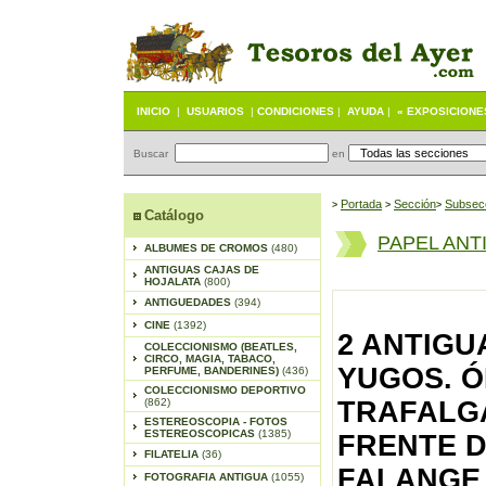
INICIO
|
USUARIOS
|
CONDICIONES
|
AYUDA
|
« EXPOSICIONE
Buscar
en
Portada
S
ección
Subsec
>
>
>
Catálogo
PAPEL ANT
ALBUMES DE CROMOS
(480)
ANTIGUAS CAJAS DE
HOJALATA
(800)
ANTIGUEDADES
(394)
CINE
(1392)
2 ANTIGU
COLECCIONISMO (BEATLES,
CIRCO, MAGIA, TABACO,
YUGOS. Ó
PERFUME, BANDERINES)
(436)
COLECCIONISMO DEPORTIVO
(862)
TRAFALGAR
ESTEREOSCOPIA - FOTOS
ESTEREOSCOPICAS
(1385)
FRENTE D
FILATELIA
(36)
FALANGE 
FOTOGRAFIA ANTIGUA
(1055)