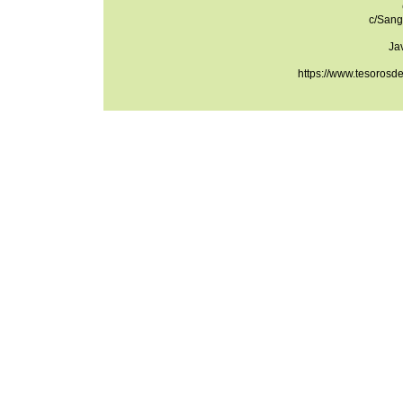
c/Sang
Ja
https://www.tesorosd