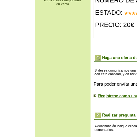
NÚMERO DE 
lotes disponibles
en venta
ESTADO:
PRECIO: 20€
Haga una oferta de
Si desea comunicarnos una of
con esta cantidad, y en bre
Para poder envíar una
Regístrese como us
Realizar pregunta
A continuación indique el no
comentarios.