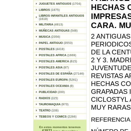
JUGUETES ANTIGUOS
(1704)
HECHAS 
LIBROS
(1875)
IMPRESAS
LIBROS INFANTILES ANTIGUOS
(1619)
CARA. MUY
MILITARIA
(4813)
MUÑECAS ANTIGUAS
(548)
2 ANTIGUAS
MUSICA
(2356)
PERIODICO
PAPEL ANTIGUO
(3553)
POSTALES
(4418)
DE LA CENT
POSTALES AFRICA
(1669)
2 Y 3. MADR
POSTALES AMERICA
(615)
JUVENTUDES
POSTALES ASIA
(97)
POSTALES DE ESPAÑA
(27146)
REVISTAS 
POSTALES EUROPA
(5261)
HECHAS CO
POSTALES OCEANIA
(8)
GRAPADAS 
PUBLICIDAD
(200)
CICLOSTYL 
RADIOS
(115)
TAUROMAQUIA
(973)
MUY RARAS. 
TEATRO
(106)
TEBEOS Y COMICS
(2266)
REFERENCIA 
En estos momentos tenemos
63571