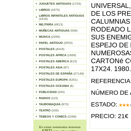
UNIVERSAL,
JUGUETES ANTIGUOS
(1704)
LIBROS
(1875)
DE LOS PRE
LIBROS INFANTILES ANTIGUOS
(1619)
CALUMNIAS
MILITARIA
(4813)
RODEADO L
MUÑECAS ANTIGUAS
(548)
SUS ENEMIG
MUSICA
(2356)
PAPEL ANTIGUO
(3553)
ESPEJO DE 
POSTALES
(4418)
NUMEROSAS
POSTALES AFRICA
(1669)
CARTONé C
POSTALES AMERICA
(615)
17X24. 1980
POSTALES ASIA
(97)
POSTALES DE ESPAÑA
(27146)
REFERENCIA 
POSTALES EUROPA
(5261)
POSTALES OCEANIA
(8)
NÚMERO DE 
PUBLICIDAD
(200)
RADIOS
(115)
ESTADO:
TAUROMAQUIA
(973)
TEATRO
(106)
PRECIO: 21€
TEBEOS Y COMICS
(2266)
En estos momentos tenemos
63571