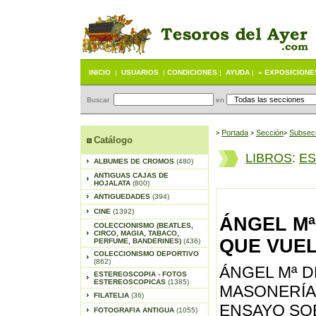
INICIO
|
USUARIOS
|
CONDICIONES
|
AYUDA
|
« EXPOSICIONE
Buscar
en
Portada
S
ección
Subsec
>
>
>
Catálogo
LIBROS
:
ES
ALBUMES DE CROMOS
(480)
ANTIGUAS CAJAS DE
HOJALATA
(800)
ANTIGUEDADES
(394)
CINE
(1392)
ÁNGEL Mª
COLECCIONISMO (BEATLES,
CIRCO, MAGIA, TABACO,
QUE VUEL
PERFUME, BANDERINES)
(436)
COLECCIONISMO DEPORTIVO
(862)
ÁNGEL Mª DE
ESTEREOSCOPIA - FOTOS
ESTEREOSCOPICAS
(1385)
MASONERÍA 
FILATELIA
(36)
ENSAYO SOB
FOTOGRAFIA ANTIGUA
(1055)