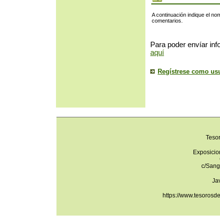
A continuación indique el no
comentarios.
Para poder envíar inf
aquí
Regístrese como us
Teso
Exposicio
c/Sang
Ja
https://www.tesorosd