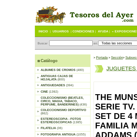
INICIO
|
USUARIOS
|
CONDICIONES
|
AYUDA
|
« EXPOSICIONE
Buscar
en
Portada
S
ección
Subsec
>
>
>
Catálogo
JUGUETES
ALBUMES DE CROMOS
(480)
ANTIGUAS CAJAS DE
HOJALATA
(800)
ANTIGUEDADES
(394)
CINE
(1392)
THE MUNS
COLECCIONISMO (BEATLES,
CIRCO, MAGIA, TABACO,
SERIE TV
PERFUME, BANDERINES)
(436)
COLECCIONISMO DEPORTIVO
(862)
SET DE 4
ESTEREOSCOPIA - FOTOS
ESTEREOSCOPICAS
(1385)
FAMILIA 
FILATELIA
(36)
ADDAMS (
FOTOGRAFIA ANTIGUA
(1055)