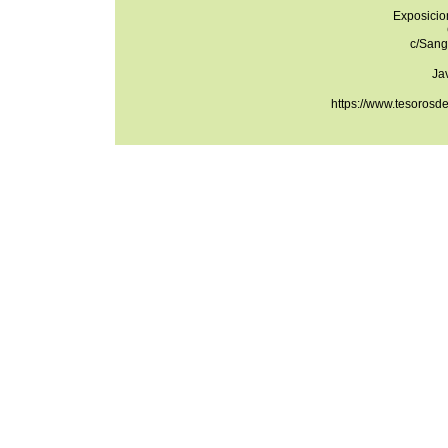
Exposicio
c/Sang
Ja
https://www.tesorosd