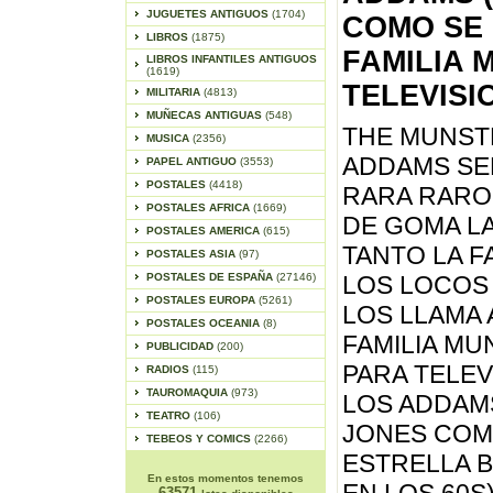
JUGUETES ANTIGUOS
(1704)
COMO SE 
LIBROS
(1875)
FAMILIA 
LIBROS INFANTILES ANTIGUOS
(1619)
TELEVISI
MILITARIA
(4813)
MUÑECAS ANTIGUAS
(548)
THE MUNSTE
MUSICA
(2356)
ADDAMS SER
PAPEL ANTIGUO
(3553)
POSTALES
(4418)
RARA RARO
POSTALES AFRICA
(1669)
DE GOMA LA
POSTALES AMERICA
(615)
TANTO LA F
POSTALES ASIA
(97)
POSTALES DE ESPAÑA
(27146)
LOS LOCOS
POSTALES EUROPA
(5261)
LOS LLAMA 
POSTALES OCEANIA
(8)
FAMILIA MU
PUBLICIDAD
(200)
PARA TELEV
RADIOS
(115)
TAUROMAQUIA
(973)
LOS ADDAMS
TEATRO
(106)
JONES COM
TEBEOS Y COMICS
(2266)
ESTRELLA 
En estos momentos tenemos
63571