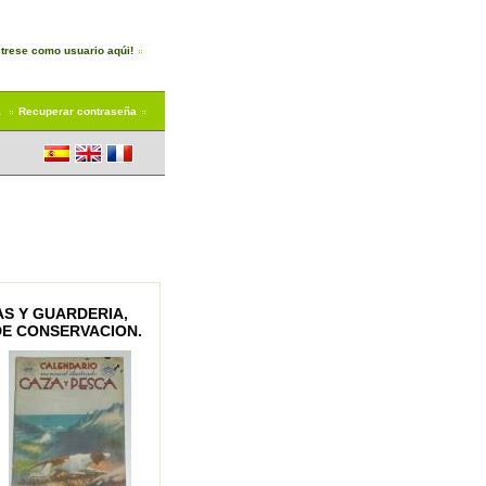
trese como usuario aqúi!
a
Recuperar contraseña
S Y GUARDERIA,
 DE CONSERVACION.