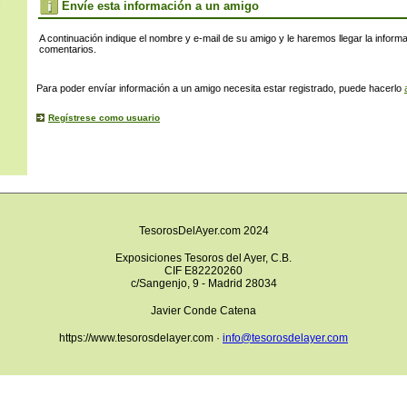
s
Envíe esta información a un amigo
A continuación indique el nombre y e-mail de su amigo y le haremos llegar la inform
comentarios.
Para poder envíar información a un amigo necesita estar registrado, puede hacerlo
Regístrese como usuario
TesorosDelAyer.com 2024
Exposiciones Tesoros del Ayer, C.B.
CIF E82220260
c/Sangenjo, 9 - Madrid 28034
Javier Conde Catena
https://www.tesorosdelayer.com ·
info@tesorosdelayer.com