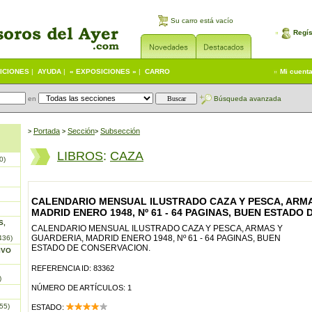
Su carro está vacío
Regís
ICIONES
|
AYUDA
|
« EXPOSICIONES »
|
CARRO
Mi cuent
en
Búsqueda avanzada
Portada
S
ección
Subsección
>
>
>
LIBROS
:
CAZA
0)
CALENDARIO MENSUAL ILUSTRADO CAZA Y PESCA, ARMA
MADRID ENERO 1948, Nº 61 - 64 PAGINAS, BUEN ESTADO
S,
CALENDARIO MENSUAL ILUSTRADO CAZA Y PESCA, ARMAS Y
GUARDERIA, MADRID ENERO 1948, Nº 61 - 64 PAGINAS, BUEN
436)
ESTADO DE CONSERVACION.
IVO
REFERENCIA ID: 83362
)
NÚMERO DE ARTÍCULOS: 1
55)
ESTADO: