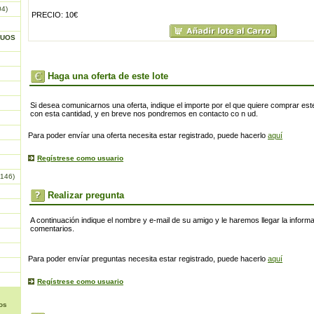
04)
PRECIO: 10€
GUOS
Haga una oferta de este lote
Si desea comunicarnos una oferta, indique el importe por el que quiere comprar este
con esta cantidad, y en breve nos pondremos en contacto co n ud.
Para poder envíar una oferta necesita estar registrado, puede hacerlo
aquí
Regístrese como usuario
146)
Realizar pregunta
A continuación indique el nombre y e-mail de su amigo y le haremos llegar la inform
comentarios.
Para poder envíar preguntas necesita estar registrado, puede hacerlo
aquí
Regístrese como usuario
os