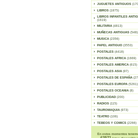
JUGUETES ANTIGUOS
(17
LIBROS
(1875)
LIBROS INFANTILES ANTI
(1619)
MILITARIA
(4813)
MUÑECAS ANTIGUAS
(548)
MUSICA
(2356)
PAPEL ANTIGUO
(3553)
POSTALES
(4418)
POSTALES AFRICA
(1669)
POSTALES AMERICA
(615)
POSTALES ASIA
(97)
POSTALES DE ESPAÑA
(27
POSTALES EUROPA
(5261)
POSTALES OCEANIA
(8)
PUBLICIDAD
(200)
RADIOS
(115)
TAUROMAQUIA
(973)
TEATRO
(106)
TEBEOS Y COMICS
(2266)
En estos momentos tenem
63571