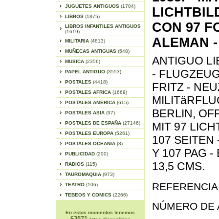
JUGUETES ANTIGUOS
(1704)
LICHTBIL
LIBROS
(1875)
CON 97 F
LIBROS INFANTILES ANTIGUOS
(1619)
ALEMAN - 
MILITARIA
(4813)
MUÑECAS ANTIGUAS
(548)
ANTIGUO LI
MUSICA
(2356)
- FLUGZEUG
PAPEL ANTIGUO
(3553)
POSTALES
(4418)
FRITZ - NE
POSTALES AFRICA
(1669)
MILITäRFLU
POSTALES AMERICA
(615)
BERLIN, OF
POSTALES ASIA
(97)
POSTALES DE ESPAÑA
(27146)
MIT 97 LIC
POSTALES EUROPA
(5261)
107 SEITEN
POSTALES OCEANIA
(8)
Y 107 PAG -
PUBLICIDAD
(200)
13,5 CMS.
RADIOS
(115)
TAUROMAQUIA
(973)
REFERENCIA 
TEATRO
(106)
TEBEOS Y COMICS
(2266)
NÚMERO DE 
En estos momentos tenemos
63571