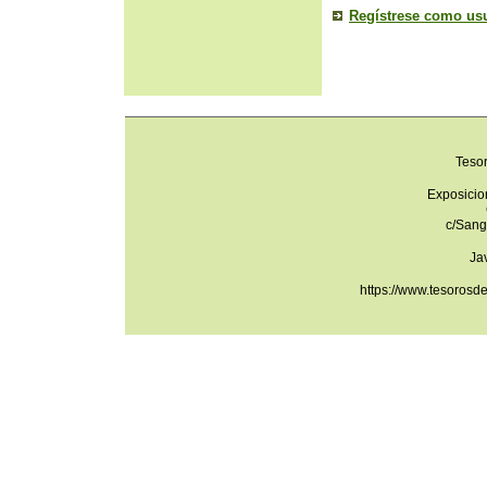
Regístrese como us
Teso
Exposicio
c/Sang
Ja
https://www.tesorosd