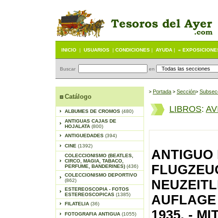
INICIO
|
USUARIOS
|
CONDICIONES
|
AYUDA
|
« EXPOSICIONE
Buscar
en
Portada
S
ección
Subsec
>
>
>
Catálogo
LIBROS
:
AV
ALBUMES DE CROMOS
(480)
ANTIGUAS CAJAS DE
HOJALATA
(800)
ANTIGUEDADES
(394)
CINE
(1392)
ANTIGUO 
COLECCIONISMO (BEATLES,
CIRCO, MAGIA, TABACO,
FLUGZEUG
PERFUME, BANDERINES)
(436)
COLECCIONISMO DEPORTIVO
(862)
NEUZEITL
ESTEREOSCOPIA - FOTOS
ESTEREOSCOPICAS
(1385)
AUFLAGE 
FILATELIA
(36)
1935. - MI
FOTOGRAFIA ANTIGUA
(1055)